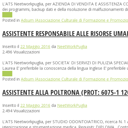
L'ATS Neetworkpuglia, per AZIENDA DI VENDITA E ASSISTENZA COM
dei programmi, backup dati e della risoluzione di malfuzionamenti d
Leggi
Posted in
Adsum (Associazione Culturale di Formazione e Promozio
ASSISTENTE RESPONSABILE ALLE RISORSE UMAN
Inserito il
22 Maggio 2016
da
NeetWorkPuglia
2.496 Visualizzazioni
L'ATS Neetworkpuglia, per SOCIETA' DI SERVIZI DI PULIZIA SPECI
Laurea E’ preferibile la conoscenza della lingua Inglese E’ preferibil
Leggi
Posted in
Adsum (Associazione Culturale di Formazione e Promozio
ASSISTENTE ALLA POLTRONA (PROT: 6075-1 12
Inserito il
22 Maggio 2016
da
NeetWorkPuglia
2.494 Visualizzazioni
L'ATS Neetworkpuglia, per STUDIO ODONTOIATRICO, ricerca N. 1 ASS
igienizzazione e strumentazione medica. Requisiti: DIPLOMA Contrat