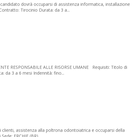
ato dovrà occuparsi di assistenza informatica, installazione
tratto: Tirocinio Durata: da 3 a...
ISTENTE RESPONSABILE ALLE RISORSE UMANE Requisiti: Titolo di
: da 3 a 6 mesi Indennità: fino...
ti, assistenza alla poltrona odontoiatrica e occuparsi della
li Sede: ERCHIE (BR)