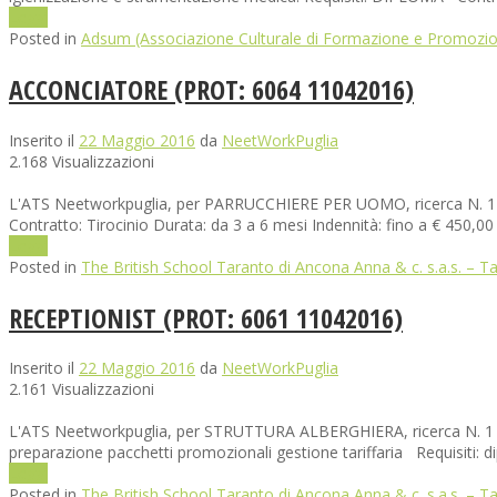
Leggi
Posted in
Adsum (Associazione Culturale di Formazione e Promozio
ACCONCIATORE (PROT: 6064 11042016)
Inserito il
22 Maggio 2016
da
NeetWorkPuglia
2.168 Visualizzazioni
L'ATS Neetworkpuglia, per PARRUCCHIERE PER UOMO, ricerca N. 1 ACC
Contratto: Tirocinio Durata: da 3 a 6 mesi Indennità: fino a € 450,
Leggi
Posted in
The British School Taranto di Ancona Anna & c. s.a.s. – T
RECEPTIONIST (PROT: 6061 11042016)
Inserito il
22 Maggio 2016
da
NeetWorkPuglia
2.161 Visualizzazioni
L'ATS Neetworkpuglia, per STRUTTURA ALBERGHIERA, ricerca N. 1 RECE
preparazione pacchetti promozionali gestione tariffaria Requisiti: d
Leggi
Posted in
The British School Taranto di Ancona Anna & c. s.a.s. – T