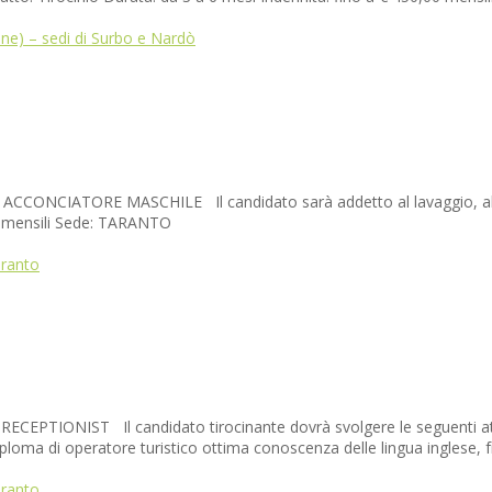
ne) – sedi di Surbo e Nardò
ONCIATORE MASCHILE Il candidato sarà addetto al lavaggio, al tagli
00 mensili Sede: TARANTO
aranto
PTIONIST Il candidato tirocinante dovrà svolgere le seguenti attività
iploma di operatore turistico ottima conoscenza delle lingua inglese, f
aranto