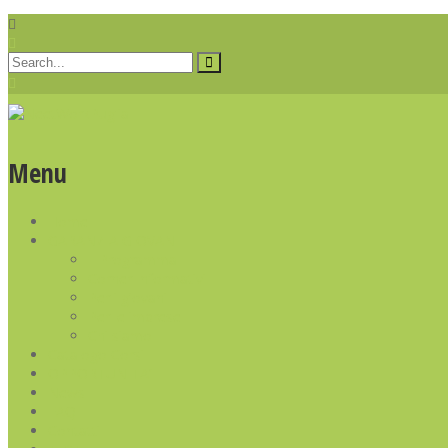
Menu
Home
GARANZIA GIOVANI
Il Programma
Corner Informativi
Per i giovani
Per le imprese
Chi siamo
Catalogo Corsi
OPPORTUNITA’
News
FAQ
Contatti