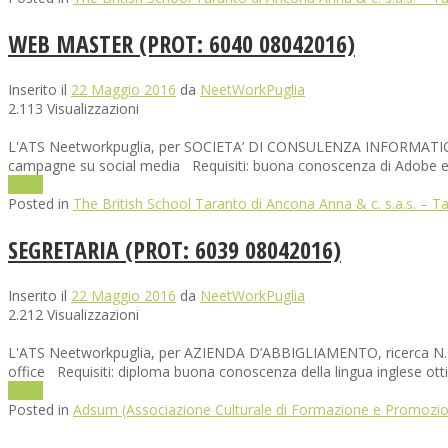
WEB MASTER (PROT: 6040 08042016)
Inserito il
22 Maggio 2016
da
NeetWorkPuglia
2.113 Visualizzazioni
L'ATS Neetworkpuglia, per SOCIETA’ DI CONSULENZA INFORMATICA, ri
campagne su social media Requisiti: buona conoscenza di Adobe e d
Leggi
Posted in
The British School Taranto di Ancona Anna & c. s.a.s. – T
SEGRETARIA (PROT: 6039 08042016)
Inserito il
22 Maggio 2016
da
NeetWorkPuglia
2.212 Visualizzazioni
L'ATS Neetworkpuglia, per AZIENDA D’ABBIGLIAMENTO, ricerca N. 1 SEG
office Requisiti: diploma buona conoscenza della lingua inglese ott
Leggi
Posted in
Adsum (Associazione Culturale di Formazione e Promozio