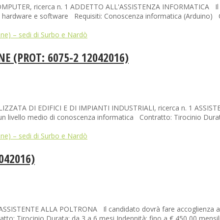
PUTER, ricerca n. 1 ADDETTO ALL'ASSISTENZA INFORMATICA Il candid
i hardware e software Requisiti: Conoscenza informatica (Arduino) Con
ne) – sedi di Surbo e Nardò
E (PROT: 6075-2 12042016)
ALIZZATA DI EDIFICI E DI IMPIANTI INDUSTRIALI, ricerca n. 1 ASS
e un livello medio di conoscenza informatica Contratto: Tirocinio Durata
ne) – sedi di Surbo e Nardò
042016)
ISTENTE ALLA POLTRONA Il candidato dovrà fare accoglienza ai clien
to: Tirocinio Durata: da 3 a 6 mesi Indennità: fino a € 450,00 mensi