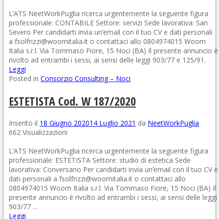
L’ATS NeetWorkPuglia ricerca urgentemente la seguente figura
professionale: CONTABILE Settore: servizi Sede lavorativa: San
Severo Per candidarti invia un’email con il tuo CV e dati personali
a fsolfrizzi@woomitalia.it o contattaci allo 0804974015 Woom
Italia s.r.l. Via Tommaso Fiore, 15 Noci (BA) Il presente annuncio è
rivolto ad entrambi i sessi, ai sensi delle leggi 903/77 e 125/91.
Leggi
Posted in
Consorzio Consulting – Noci
ESTETISTA Cod. W 187/2020
Inserito il
18 Giugno 2020
14 Luglio 2021
da
NeetWorkPuglia
662 Visualizzazioni
L’ATS NeetWorkPuglia ricerca urgentemente la seguente figura
professionale: ESTETISTA Settore: studio di estetica Sede
lavorativa: Conversano Per candidarti invia un’email con il tuo CV e
dati personali a fsolfrizzi@woomitalia.it o contattaci allo
0804974015 Woom Italia s.r.l. Via Tommaso Fiore, 15 Noci (BA) Il
presente annuncio è rivolto ad entrambi i sessi, ai sensi delle leggi
903/77 ...
Leggi