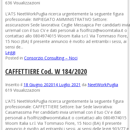
636 Visualizzazioni
L’ATS NeetWorkPuglia ricerca urgentemente la seguente figura
professionale: IMPIEGATO AMMINISTRATIVO Settore:
assicurazioni Sede lavorativa: Ceglie Messapica Per candidarti invi
un’email con il tuo CV e dati personali a fsolfrizzi@woomitalia.it o
contattaci allo 0804974015 Woom Italia s.r.l. Via Tommaso Fiore,
15 Noci (BA) Il presente annuncio è rivolto ad entrambi i sessi, ai
sensi de...
Leggi
Posted in
Consorzio Consulting – Noci
CAFFETTIERE Cod. W 184/2020
Inserito il
18 Giugno 2020
14 Luglio 2021
da
NeetWorkPuglia
619 Visualizzazioni
L’ATS NeetWorkPuglia ricerca urgentemente la seguente figura
professionale: CAFFETTIERE Settore: bar Sede lavorativa:
Casamassima Per candidarti invia un’email con il tuo CV e dati
personali a fsolfrizzi@woomitalia.it o contattaci allo 0804974015
Woom Italia s.r.l. Via Tommaso Fiore, 15 Noci (BA) Il presente
annuncio è rivolto ad entrambi i sessi, ai sensi delle leggi 903/77 e