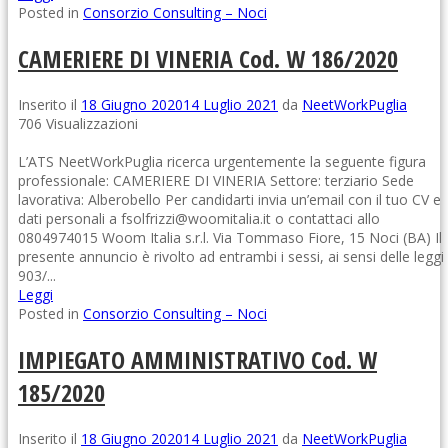
Posted in
Consorzio Consulting – Noci
CAMERIERE DI VINERIA Cod. W 186/2020
Inserito il
18 Giugno 2020
14 Luglio 2021
da
NeetWorkPuglia
706 Visualizzazioni
L’ATS NeetWorkPuglia ricerca urgentemente la seguente figura
professionale: CAMERIERE DI VINERIA Settore: terziario Sede
lavorativa: Alberobello Per candidarti invia un’email con il tuo CV e
dati personali a fsolfrizzi@woomitalia.it o contattaci allo
0804974015 Woom Italia s.r.l. Via Tommaso Fiore, 15 Noci (BA) Il
presente annuncio è rivolto ad entrambi i sessi, ai sensi delle leggi
903/...
Leggi
Posted in
Consorzio Consulting – Noci
IMPIEGATO AMMINISTRATIVO Cod. W
185/2020
Inserito il
18 Giugno 2020
14 Luglio 2021
da
NeetWorkPuglia