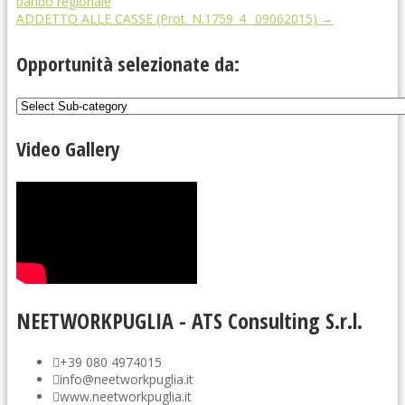
bando regionale
ADDETTO ALLE CASSE (Prot. N.1759_4_ 09062015)
→
Opportunità selezionate da:
Video Gallery
NEETWORKPUGLIA - ATS Consulting S.r.l.
+39 080 4974015
info@neetworkpuglia.it
www.neetworkpuglia.it