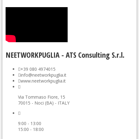
NEETWORKPUGLIA - ATS Consulting S.r.l.
+39 080 4974015
info@neetworkpuglia.it
www.neetworkpuglia.it
Via Tommaso Fiore, 15
70015 - Noci (BA) - ITALY
9:00 - 13:00
15:00 - 18:00